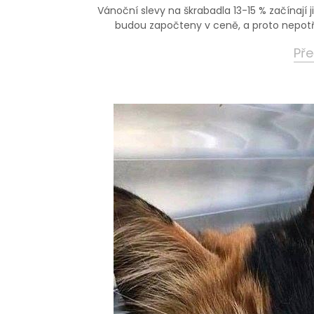
Vánoční slevy na škrabadla 13-15 % začínají j
budou započteny v ceně, a proto nepotř
Pře