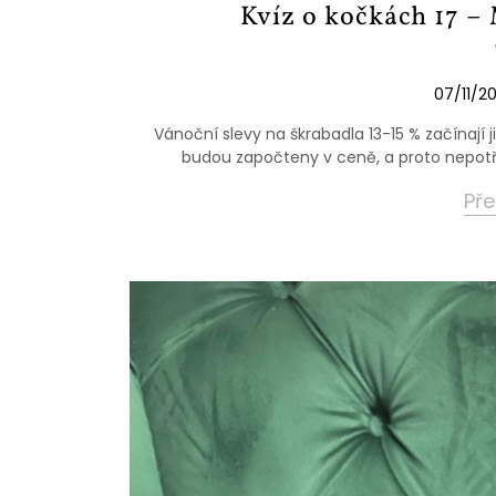
Kvíz o kočkách 17 –
07/11/20
Vánoční slevy na škrabadla 13-15 % začínají j
budou započteny v ceně, a proto nepotř
Pře