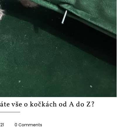
áte vše o kočkách od A do Z?
21
0 Comments