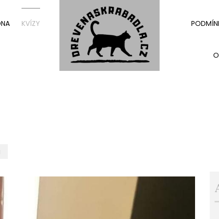
DNA
KVÍZY
PODMÍN
O
g