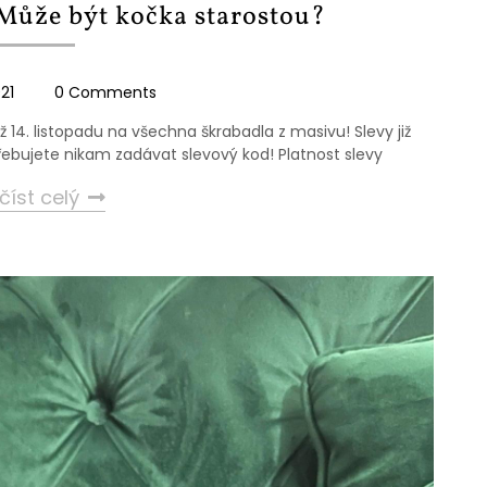
 Může být kočka starostou?
21
0 Comments
iž 14. listopadu na všechna škrabadla z masivu! Slevy již
ebujete nikam zadávat slevový kod! Platnost slevy
číst celý