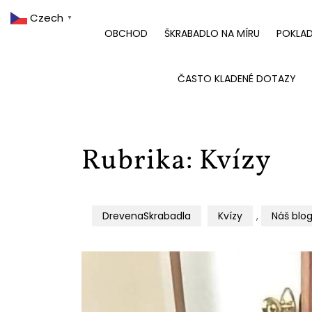
Czech
▼
OBCHOD
ŠKRABADLO NA MÍRU
POKLA
ČASTO KLADENÉ DOTAZY
Rubrika:
Kvízy
DrevenaSkrabadla
Kvízy
,
Náš blo