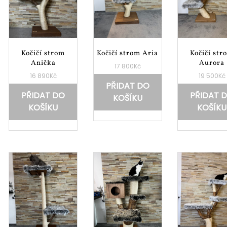
Kočičí strom
Kočičí strom Aria
Kočičí str
Anička
Aurora
17 800
Kč
16 890
Kč
19 500
Kč
PŘIDAT DO
PŘIDAT DO
PŘIDAT 
KOŠÍKU
KOŠÍKU
KOŠÍKU