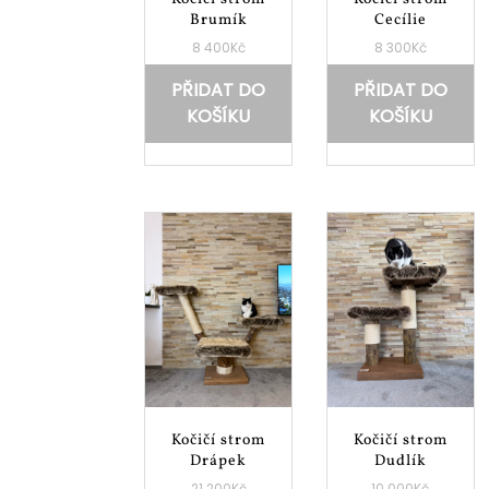
Brumík
Cecílie
8 400
Kč
8 300
Kč
PŘIDAT DO
PŘIDAT DO
KOŠÍKU
KOŠÍKU
Kočičí strom
Kočičí strom
Drápek
Dudlík
21 200
Kč
10 000
Kč