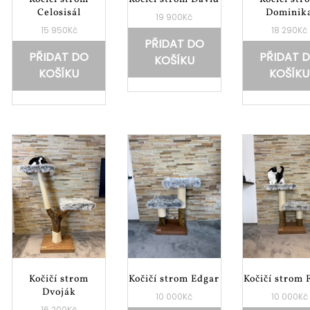
Celosisál
Dominik
19 900
Kč
15 950
Kč
18 290
Kč
PŘIDAT DO
PŘIDAT DO
PŘIDAT 
KOŠÍKU
KOŠÍKU
KOŠÍKU
Kočičí strom
Kočičí strom Edgar
Kočičí strom 
Dvoják
10 000
Kč
10 000
Kč
16 200
Kč