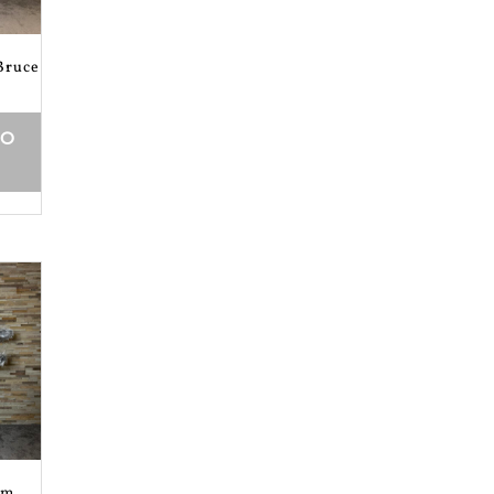
Bruce
DO
om