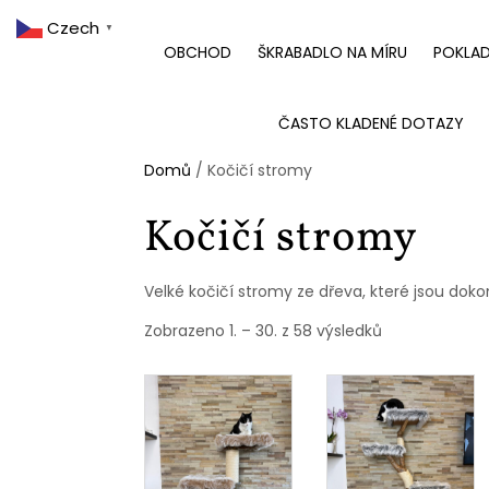
Czech
▼
OBCHOD
ŠKRABADLO NA MÍRU
POKLA
ČASTO KLADENÉ DOTAZY
Domů
/ Kočičí stromy
Kočičí stromy
Velké kočičí stromy ze dřeva, které jsou doko
Zobrazeno 1. – 30. z 58 výsledků