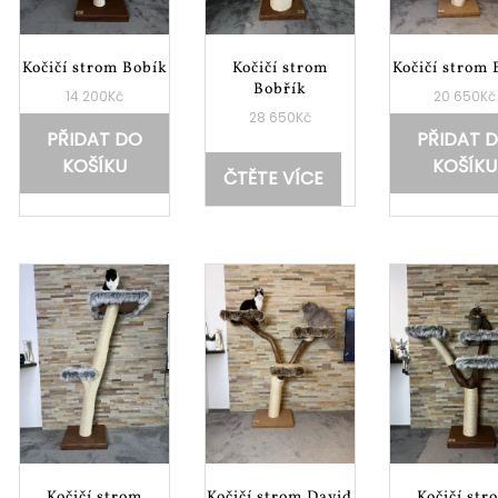
Kočičí strom Bobík
Kočičí strom
Kočičí strom 
Bobřík
14 200
Kč
20 650
Kč
28 650
Kč
PŘIDAT DO
PŘIDAT 
KOŠÍKU
KOŠÍKU
ČTĚTE VÍCE
Kočičí strom
Kočičí strom David
Kočičí str