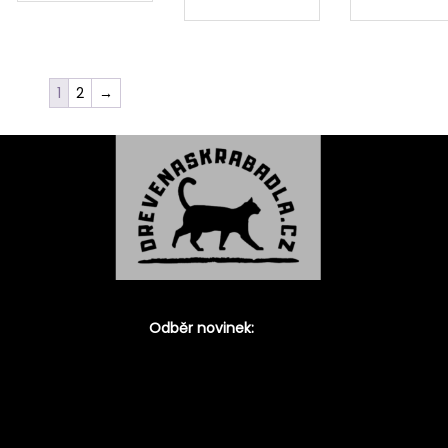
1
2
→
Odběr novinek: