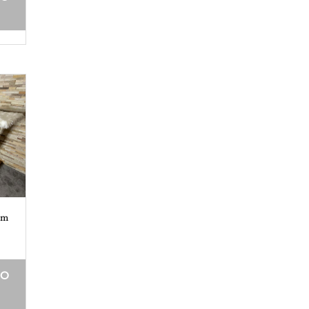
om
DO