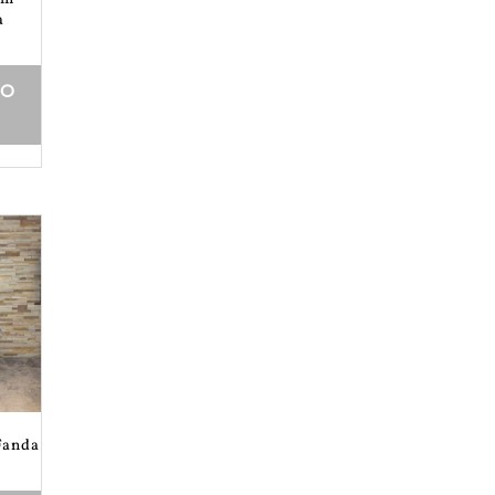
a
DO
Fanda