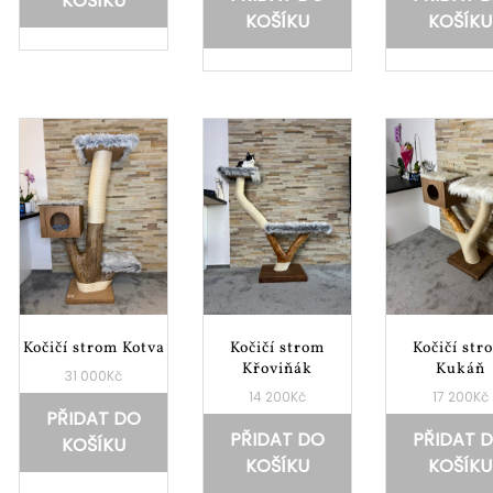
KOŠÍKU
KOŠÍKU
KOŠÍKU
Kočičí strom Kotva
Kočičí strom
Kočičí str
Křoviňák
Kukáň
31 000
Kč
14 200
Kč
17 200
Kč
PŘIDAT DO
PŘIDAT DO
PŘIDAT 
KOŠÍKU
KOŠÍKU
KOŠÍKU