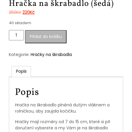
Hračka na škrabadlo (šedá)
Původní
Aktuální
250
Kč
220
Kč
cena
cena
40 skladem
byla:
je:
250Kč.
220Kč.
Hračka
Přidat do košíku
na
škrabadlo
(šedá)
Kategorie:
Hračky na škrabadla
množství
Popis
Popis
Hračka na škrabadlo plněná dutým vláknem a
rolničkou, aby zaujala kočičku.
Hračky mají rozměry od 7 do 15 cm, které si při
doručení vyberete a my Vám je na škrabadlo