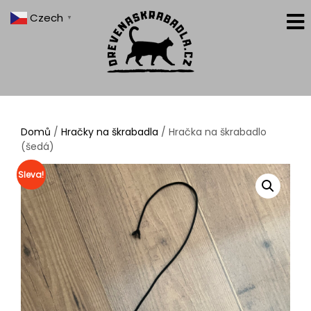
Czech
▼
Domů
/
Hračky na škrabadla
/ Hračka na škrabadlo
(šedá)
Sleva!