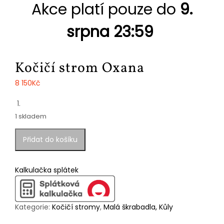
Akce platí pouze do
9.
srpna 23:59
Kočičí strom Oxana
8 150
Kč
1 skladem
Kočičí
Přidat do košíku
strom
Oxana
množství
Kalkulačka splátek
Kategorie:
Kočičí stromy
,
Malá škrabadla, Kůly