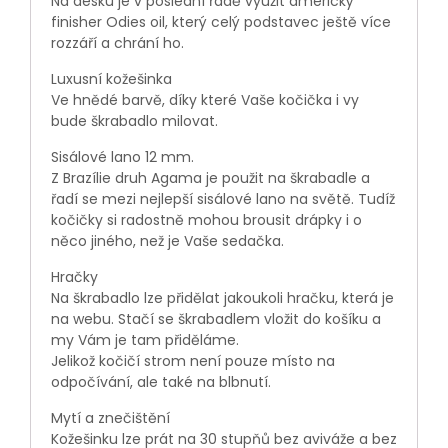
Na desku je v poslední řadě využit americký
finisher Odies oil, který celý podstavec ještě více
rozzáří a chrání ho.
Luxusní kožešinka
Ve hnědé barvě, díky které Vaše kočička i vy
bude škrabadlo milovat.
Sisálové lano 12 mm.
Z Brazílie druh Agama je použit na škrabadle a
řadí se mezi nejlepší sisálové lano na světě. Tudíž
kočičky si radostně mohou brousit drápky i o
něco jiného, než je Vaše sedačka.
Hračky
Na škrabadlo lze přidělat jakoukoli hračku, která je
na webu. Stačí se škrabadlem vložit do košíku a
my Vám je tam přiděláme.
Jelikož kočičí strom není pouze místo na
odpočívání, ale také na blbnutí.
Mytí a znečištění
Kožešinku lze prát na 30 stupňů bez aviváže a bez