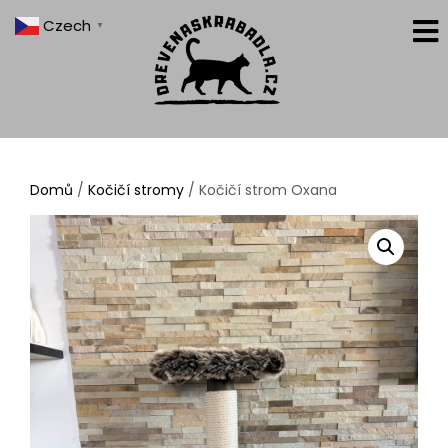
Czech
▼
Domů
/
Kočičí stromy
/ Kočičí strom Oxana