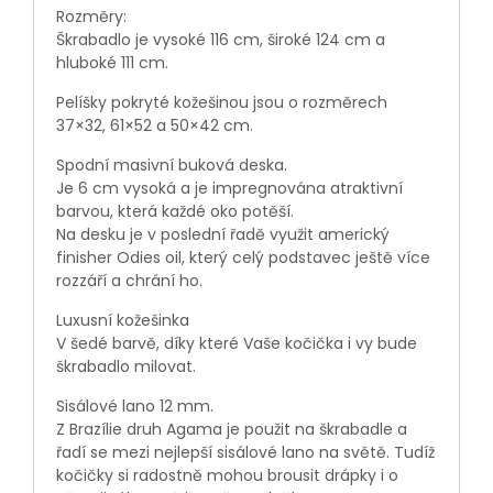
Rozměry:
Škrabadlo je vysoké 116 cm, široké 124 cm a
hluboké 111 cm.
Pelíšky pokryté kožešinou jsou o rozměrech
37×32, 61×52 a 50×42 cm.
Spodní masivní buková deska.
Je 6 cm vysoká a je impregnována atraktivní
barvou, která každé oko potěší.
Na desku je v poslední řadě využit americký
finisher Odies oil, který celý podstavec ještě více
rozzáří a chrání ho.
Luxusní kožešinka
V šedé barvě, díky které Vaše kočička i vy bude
škrabadlo milovat.
Sisálové lano 12 mm.
Z Brazílie druh Agama je použit na škrabadle a
řadí se mezi nejlepší sisálové lano na světě. Tudíž
kočičky si radostně mohou brousit drápky i o