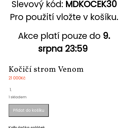
Slevový kód:
MDKOCEK30
Pro použití vložte v košíku.
Akce platí pouze do
9.
srpna 23:59
Kočičí strom Venom
21 000
Kč
1 skladem
Kočičí
Přidat do košíku
strom
Venom
množství
Kalkulačka splátek