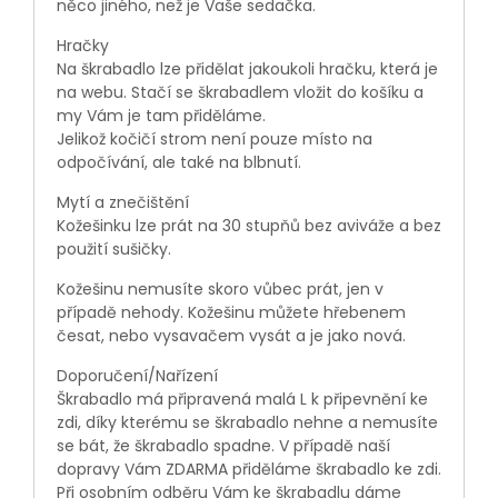
něco jiného, než je Vaše sedačka.
Hračky
Na škrabadlo lze přidělat jakoukoli hračku, která je
na webu. Stačí se škrabadlem vložit do košíku a
my Vám je tam přiděláme.
Jelikož kočičí strom není pouze místo na
odpočívání, ale také na blbnutí.
Mytí a znečištění
Kožešinku lze prát na 30 stupňů bez aviváže a bez
použití sušičky.
Kožešinu nemusíte skoro vůbec prát, jen v
případě nehody. Kožešinu můžete hřebenem
česat, nebo vysavačem vysát a je jako nová.
Doporučení/Nařízení
Škrabadlo má připravená malá L k připevnění ke
zdi, díky kterému se škrabadlo nehne a nemusíte
se bát, že škrabadlo spadne. V případě naší
dopravy Vám ZDARMA přiděláme škrabadlo ke zdi.
Při osobním odběru Vám ke škrabadlu dáme